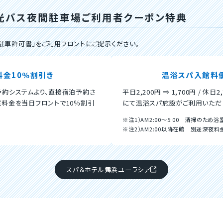
光バス夜間駐車場ご利用者クーポン特典
駐車許可書」をご利用フロントにご提示ください。
料金10％割引き
温浴スパ入館料
予約システムより、直接宿泊予約さ
平日2,200円 ⇒ 1,700円 / 休日2,
室料金を当日フロントで10％割引
にて温浴スパ施設がご利用いただ
※注1）AM2:00～5:00 清掃のため
※注2）AM2:00以降在館 別途深夜料金
スパ＆ホテル舞浜ユーラシア