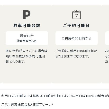
駐車可能台数
ご予約可能日
最大10台
ご利用の60日前から
複数台数申込可
既に予約が入っている場合は
ご予約は、利用日の60日前か
お
残りの台数分が予約可能台
ら7日前までとなります。
ャ
数となります。
あ
利用日の7日前までは無料。６日前から前日は20％、当日は100％の料金が
スバル興業株式会社（浦安マリーナ）